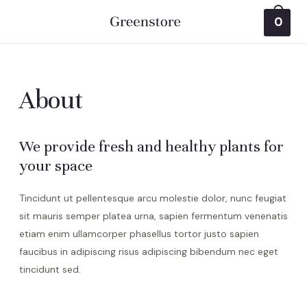
Skip
0
to
Main
content
Menu
About
We provide fresh and healthy plants for
your space
Tincidunt ut pellentesque arcu molestie dolor, nunc feugiat
sit mauris semper platea urna, sapien fermentum venenatis
etiam enim ullamcorper phasellus tortor justo sapien
faucibus in adipiscing risus adipiscing bibendum nec eget
tincidunt sed.